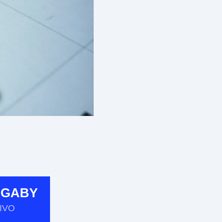
 GABY
IVO