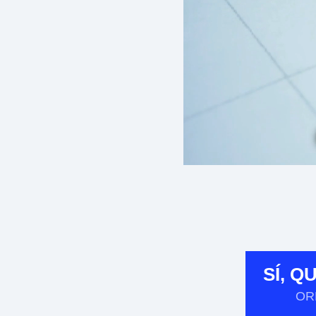
SÍ, 
OR