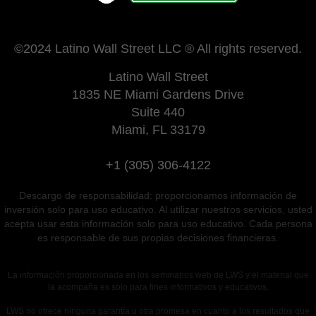
©2024 Latino Wall Street LLC ® All rights reserved.
Latino Wall Street
1835 NE Miami Gardens Drive
Suite 440
Miami, FL 33179
+1 (305) 306-4122
Descargo de responsabilidad: proporcionamos información de
inversión solo para uso educativo. Al utilizar nuestros servicios, usted
acepta usar esta información solo para uso educativo. Cada persona
es responsable de sus propias decisiones financieras.
La información proporcionada en los seminarios web de LWS y el material que
la acompaña es solo para fines informativos y educativos.
LWS no ofrece ninguna garantía u otra promesa en cuanto a los resultados que