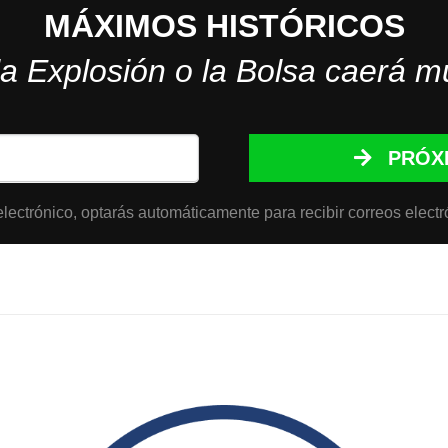
MÁXIMOS HISTÓRICOS
la Explosión o la Bolsa caerá m
PRÓX
lectrónico, optarás automáticamente para recibir correos electr