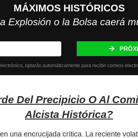
MÁXIMOS HISTÓRICOS
la Explosión o la Bolsa caerá m
PRÓX
lectrónico, optarás automáticamente para recibir correos electr
de Del Precipicio O Al Com
Alcista Histórica?
 una encrucijada crítica. La reciente volat