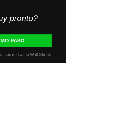
uy pronto?
IMO PASO
ónicos de Latino Wall Street.