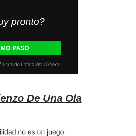
uy pronto?
IMO PASO
ónicos de Latino Wall Street.
ienzo De Una Ola
ilidad no es un juego: