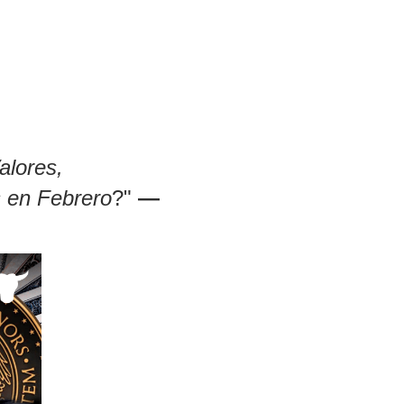
alores,
 en Febrero
?"
—